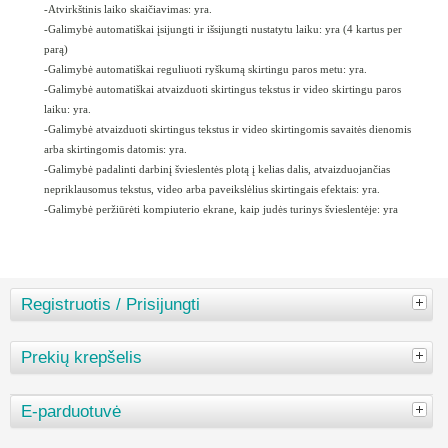
-Atvirkštinis laiko skaičiavimas: yra.
-Galimybė automatiškai įsijungti ir išsijungti nustatytu laiku: yra (4 kartus per
parą)
-Galimybė automatiškai reguliuoti ryškumą skirtingu paros metu: yra.
-Galimybė automatiškai atvaizduoti skirtingus tekstus ir video skirtingu paros
laiku: yra.
-Galimybė atvaizduoti skirtingus tekstus ir video skirtingomis savaitės dienomis
arba skirtingomis datomis: yra.
-Galimybė padalinti darbinį švieslentės plotą į kelias dalis, atvaizduojančias
nepriklausomus tekstus, video arba paveikslėlius skirtingais efektais: yra.
-Galimybė peržiūrėti kompiuterio ekrane, kaip judės turinys švieslentėje: yra
Registruotis / Prisijungti
Prekių krepšelis
E-parduotuvė