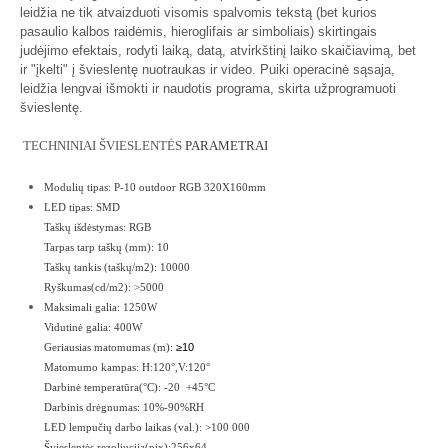
leidžia ne tik atvaizduoti visomis spalvomis tekstą (bet kurios
pasaulio kalbos raidėmis, hieroglifais ar simboliais) skirtingais
judėjimo efektais, rodyti laiką, datą, atvirkštinį laiko skaičiavimą, bet
ir "įkelti" į švieslentę nuotraukas ir video. Puiki operacinė sąsaja,
leidžia lengvai išmokti ir naudotis programa, skirta užprogramuoti
švieslentę.
TECHNINIAI ŠVIESLENTĖS
PARAMETRAI
Modulių tipas: P-10 outdoor RGB 320X160mm
LED tipas: SMD
Taškų išdėstymas: RGB
Tarpas tarp taškų (mm): 10
Taškų tankis (taškų/m2): 10000
Ryškumas(cd/m2): >5000
Maksimali galia: 1250W
Vidutinė galia: 400W
≥10
Geriausias matomumas (m):
Matomumo kampas: H:120°,V:120°
Darbinė temperatūra(°C): -20 +45°C
Darbinis drėgnumas: 10%-90%RH
LED lempučių darbo laikas (val.): >100 000
Švieslentės rezoliucija(pix):256x64