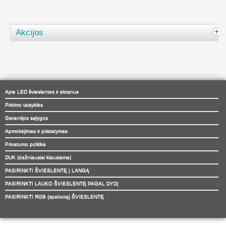
Akcijos
Apie LED švieslentes ir ekranus
Pirkimo taisyklės
Garantijos sąlygos
Apmokėjimas ir pristatymas
Privatumo politika
DUK (dažniausiai klausiama)
PASIRINKTI ŠVIESLENTĘ Į LANGĄ
PASIRINKTI LAUKO ŠVIESLENTĘ PAGAL DYDĮ
PASIRINKTI RGB (spalvotą) ŠVIESLENTĘ