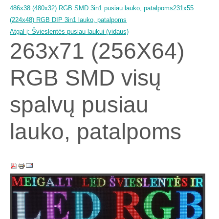
486x38 (480x32) RGB SMD 3in1 pusiau lauko, patalpoms
231x55
(224x48) RGB DIP 3in1 lauko, patalpoms
Atgal į: Švieslentės pusiau laukui (vidaus)
263x71 (256X64)
RGB SMD visų
spalvų pusiau
lauko, patalpoms