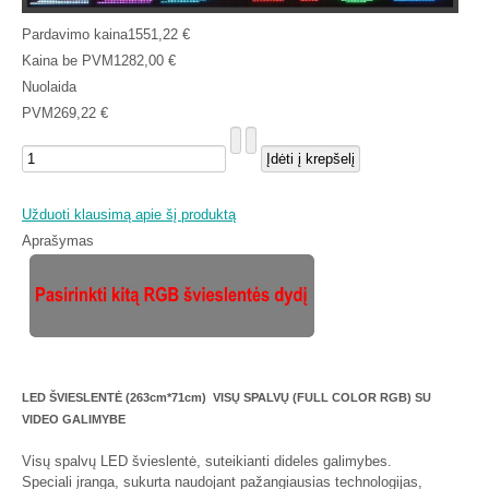
Pardavimo kaina
1551,22 €
Kaina be PVM
1282,00 €
Nuolaida
PVM
269,22 €
Užduoti klausimą apie šį produktą
Aprašymas
LED ŠVIESLENTĖ (263cm*71cm) VISŲ SPALVŲ (FULL COLOR RGB) SU
VIDEO GALIMYBE
Visų spalvų LED švieslentė, suteikianti dideles galimybes.
Speciali įranga, sukurta naudojant pažangiausias technologijas,